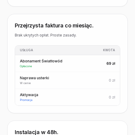
Przejrzysta faktura co miesiąc.
Brak ukrytych opłat. Proste zasady.
USŁUGA
KWOTA
Abonament Światłowód
69 zł
Opłacone
Naprawa usterki
0 zł
W cenie
Aktywacja
0 zł
Promocja
Instalacja w 48h.