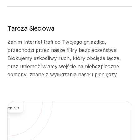
Tarcza Sieciowa
Zanim Internet trafi do Twojego gniazdka,
przechodzi przez nasze filtry bezpieczeństwa.
Blokujemy szkodliwy ruch, który obciąża łącza,
oraz uniemożliwiamy wejście na niebezpieczne
domeny, znane z wyłudzania haseł i pieniędzy.
OCHRONA
24/7
ILTR
ODZICIELSKI