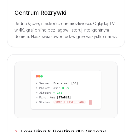
Centrum Rozrywki
Jedno łącze, nieskończone możliwości. Oglądaj TV
w 4K, graj online bez lagów i steruj inteligentnym
domem. Nasz światłowód udźwignie wszystko naraz.
> Server:
Frankfurt [DE]
> Packet Loss:
0.0%
> Jitter:
< 1ms
> Ping:
4ms [STABLE]
> Status:
COMPETITIVE READY
Low Ping & Routing dla Graczy