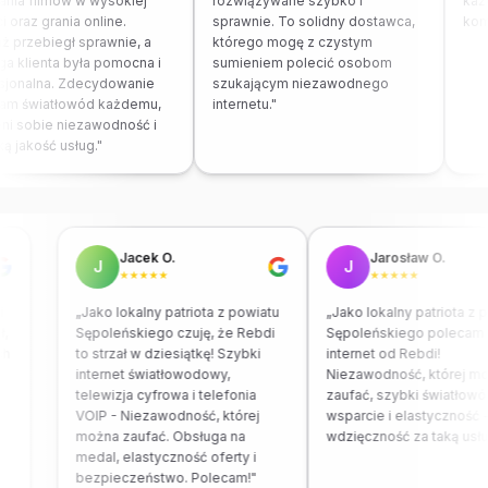
nia filmów w wysokiej
rozwiązywane szybko i
każd
i oraz grania online.
sprawnie. To solidny dostawca,
komf
 przebiegł sprawnie, a
którego mogę z czystym
a klienta była pomocna i
sumieniem polecić osobom
sjonalna. Zdecydowanie
szukającym niezawodnego
am światłowód każdemu,
internetu."
ni sobie niezawodność i
 jakość usług."
Jacek O.
Jarosław O.
J
J
★★★★★
★★★★★
zi
„Jako lokalny patriota z powiatu
„Jako lokalny patriota z
ł,
Sępoleńskiego czuję, że Rebdi
Sępoleńskiego polecam 
ch
to strzał w dziesiątkę! Szybki
internet od Rebdi!
internet światłowodowy,
Niezawodność, której m
telewizja cyfrowa i telefonia
zaufać, szybki światłow
VOIP - Niezawodność, której
wsparcie i elastyczność 
można zaufać. Obsługa na
wdzięczność za taką usł
medal, elastyczność oferty i
bezpieczeństwo. Polecam!"