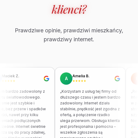
klienci?
Prawdziwe opinie, prawdziwi mieszkańcy,
prawdziwy internet.
Maciek Z.
Amelia B.
A
B
★★★★★
★★★★★
em bardzo zadowolony z
„Korzystam z usług tej firmy od
„Reb
netu światłowodowego.
dłuższego czasu i jestem bardzo
Inte
enie jest szybkie i
zadowolony. Internet działa
w po
ne, bez przerw i spadków
stabilnie, prędkość jest zgodna z
strz
ści, nawet przy kilku
ofertą, a połączenie rzadko
szyb
zeniach podłączonych
ulega przerwom. Obsługa klienta
Niez
ześnie. Internet świetnie
jest profesjonalna i pomocna –
zauf
za się do pracy zdalnej,
wszelkie zgłoszenia są
glob