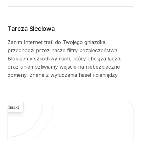
Tarcza Sieciowa
Zanim Internet trafi do Twojego gniazdka,
przechodzi przez nasze filtry bezpieczeństwa.
Blokujemy szkodliwy ruch, który obciąża łącza,
oraz uniemożliwiamy wejście na niebezpieczne
domeny, znane z wyłudzania haseł i pieniędzy.
OCHRONA
24/7
ILTR
ODZICIELSKI