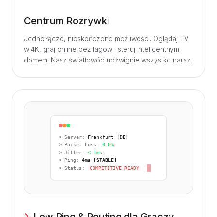
Centrum Rozrywki
Jedno łącze, nieskończone możliwości. Oglądaj TV
w 4K, graj online bez lagów i steruj inteligentnym
domem. Nasz światłowód udźwignie wszystko naraz.
> Server:
Frankfurt [DE]
> Packet Loss:
0.0%
> Jitter:
< 1ms
> Ping:
4ms [STABLE]
> Status:
COMPETITIVE READY
Low Ping & Routing dla Graczy