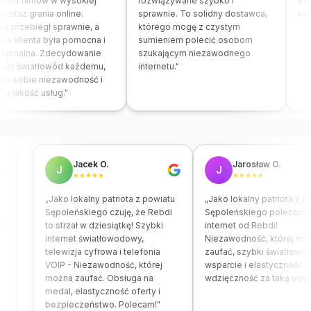
ania filmów w wysokiej
rozwiązywane szybko i
każ
i oraz grania online.
sprawnie. To solidny dostawca,
kom
ż przebiegł sprawnie, a
którego mogę z czystym
ga klienta była pomocna i
sumieniem polecić osobom
sjonalna. Zdecydowanie
szukającym niezawodnego
am światłowód każdemu,
internetu."
eni sobie niezawodność i
ą jakość usług."
Jacek O.
Jarosław O.
J
J
★★★★★
★★★★★
i
„Jako lokalny patriota z powiatu
„Jako lokalny patriota z 
,
Sępoleńskiego czuję, że Rebdi
Sępoleńskiego polecam 
ch
to strzał w dziesiątkę! Szybki
internet od Rebdi!
internet światłowodowy,
Niezawodność, której m
telewizja cyfrowa i telefonia
zaufać, szybki światłowó
VOIP - Niezawodność, której
wsparcie i elastyczność -
można zaufać. Obsługa na
wdzięczność za taką usłu
medal, elastyczność oferty i
bezpieczeństwo. Polecam!"