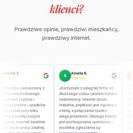
klienci?
Prawdziwe opinie, prawdziwi mieszkańcy,
prawdziwy internet.
Maciek Z.
Amelia B.
A
★★★★★
★★★★★
em bardzo zadowolony z
„Korzystam z usług tej firmy od
„Re
netu światłowodowego.
dłuższego czasu i jestem bardzo
Int
zenie jest szybkie i
zadowolony. Internet działa
w p
lne, bez przerw i spadków
stabilnie, prędkość jest zgodna z
str
ości, nawet przy kilku
ofertą, a połączenie rzadko
szy
zeniach podłączonych
ulega przerwom. Obsługa klienta
Nie
cześnie. Internet świetnie
jest profesjonalna i pomocna –
zau
dza się do pracy zdalnej,
wszelkie zgłoszenia są
glo