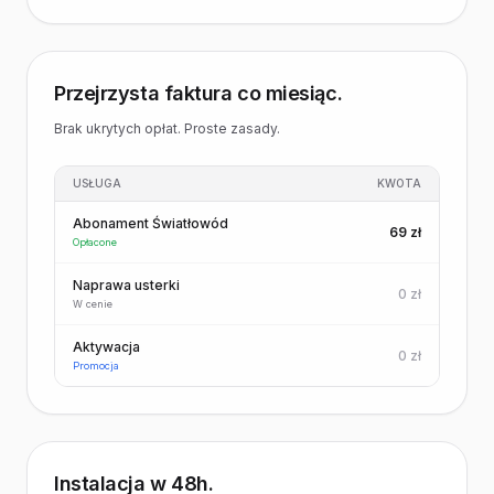
Przejrzysta faktura co miesiąc.
Brak ukrytych opłat. Proste zasady.
USŁUGA
KWOTA
Abonament Światłowód
69 zł
Opłacone
Naprawa usterki
0 zł
W cenie
Aktywacja
0 zł
Promocja
Instalacja w 48h.