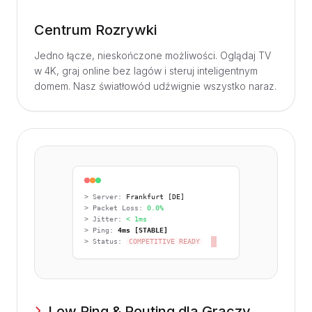
Centrum Rozrywki
Jedno łącze, nieskończone możliwości. Oglądaj TV
w 4K, graj online bez lagów i steruj inteligentnym
domem. Nasz światłowód udźwignie wszystko naraz.
> Server:
Frankfurt [DE]
> Packet Loss:
0.0%
> Jitter:
< 1ms
> Ping:
4ms [STABLE]
> Status:
COMPETITIVE READY
Low Ping & Routing dla Graczy