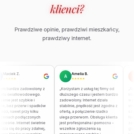
klienci?
Prawdziwe opinie, prawdziwi mieszkańcy,
prawdziwy internet.
Maciek Z.
Amelia B.
A
★★★★★
★★★★★
tem bardzo zadowolony z
„Korzystam z usług tej firmy od
„Re
netu światłowodowego.
dłuższego czasu i jestem bardzo
Int
zenie jest szybkie i
zadowolony. Internet działa
w p
lne, bez przerw i spadków
stabilnie, prędkość jest zgodna z
str
ości, nawet przy kilku
ofertą, a połączenie rzadko
szy
dzeniach podłączonych
ulega przerwom. Obsługa klienta
Nie
cześnie. Internet świetnie
jest profesjonalna i pomocna –
zau
dza się do pracy zdalnej,
wszelkie zgłoszenia są
glo