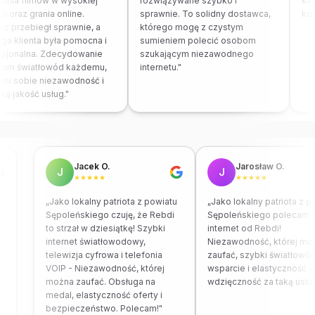
ania filmów w wysokiej
rozwiązywane szybko i
każ
ci oraz grania online.
sprawnie. To solidny dostawca,
kom
ż przebiegł sprawnie, a
którego mogę z czystym
ga klienta była pomocna i
sumieniem polecić osobom
esjonalna. Zdecydowanie
szukającym niezawodnego
cam światłowód każdemu,
internetu."
eni sobie niezawodność i
ą jakość usług."
Jacek O.
Jarosław O.
J
J
★★★★★
★★★★★
i
„Jako lokalny patriota z powiatu
„Jako lokalny patriota z 
,
Sępoleńskiego czuję, że Rebdi
Sępoleńskiego polecam l
ch
to strzał w dziesiątkę! Szybki
internet od Rebdi!
internet światłowodowy,
Niezawodność, której mo
telewizja cyfrowa i telefonia
zaufać, szybki światłowó
VOIP - Niezawodność, której
wsparcie i elastyczność -
można zaufać. Obsługa na
wdzięczność za taką usłu
medal, elastyczność oferty i
bezpieczeństwo. Polecam!"