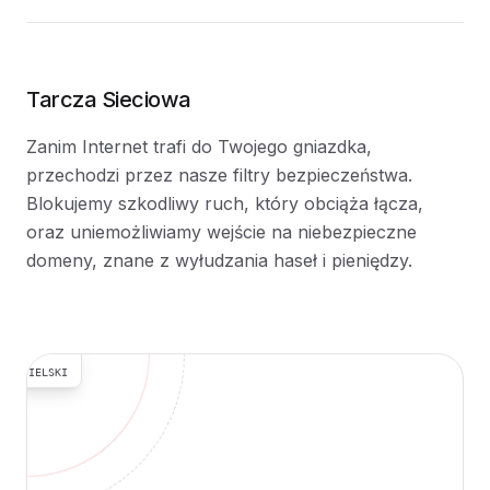
Tarcza Sieciowa
Zanim Internet trafi do Twojego gniazdka,
przechodzi przez nasze filtry bezpieczeństwa.
Blokujemy szkodliwy ruch, który obciąża łącza,
oraz uniemożliwiamy wejście na niebezpieczne
domeny, znane z wyłudzania haseł i pieniędzy.
OCHRONA
24/7
ILTR
ODZICIELSKI